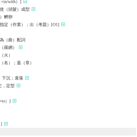
n/with）]
使（頭髮）成型
）孵卵
指定（作業）；出（考題）[O1]
為（曲）配詞
（羅網）
（火）
（名）；蓋（章）
，下沉；衰落
定，定型
to）]
]