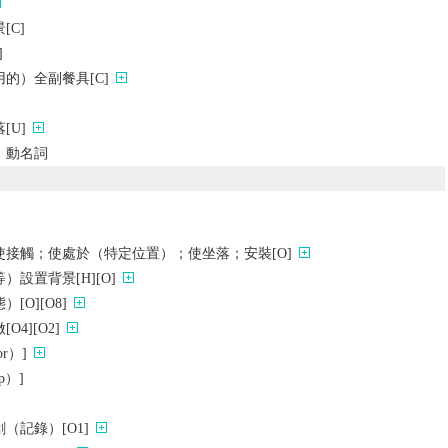
[C]
]
的）全副餐具[C]
[U]
、動名詞
接觸；使處於（特定位置）；使坐落；安裝[O]
設置背景[H][O]
[O][O8]
4][O2]
r）]
p）]
（記錄）[O1]