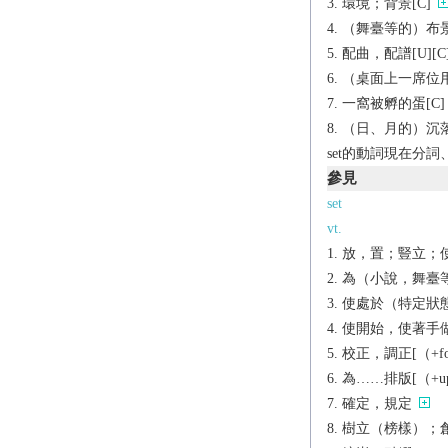
環境；背景[C]
（舞臺等的）布景
配曲，配譜[U][C
（桌面上一席位用
一窩被孵的蛋[C]
（日、月的）沉落
set的動詞現在分詞
參見
set
vt.
放，置；豎立；使
為（小說，舞臺等）
使處於（特定狀態）
使開始，使著手做[O
校正，調正[（+fo
為……排版[（+u
確定，規定
樹立（榜樣）；創