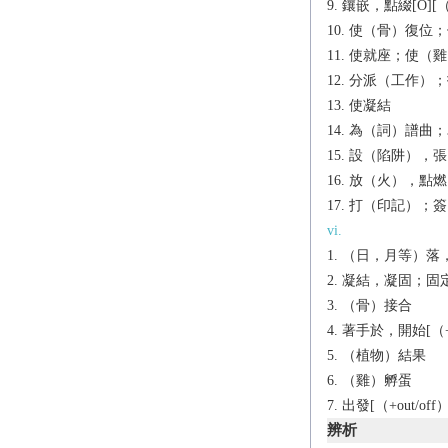
鑲嵌，點綴[O][（+i
使（骨）復位；
使就座；使（雞
分派（工作）；
使凝結
為（詞）譜曲；
設（陷阱），張
放（火），點燃
打（印記）；簽
vi.
（日，月等）落
凝結，凝固；固
（骨）接合
著手於，開始[（+
（植物）結果
（雞）孵蛋
出發[（+out/off）
辨析