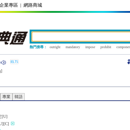
企業專區
|
網路商城
熱門搜尋：
outright
mandatory
impose
prohibit
componen
ŋ]
專業
韓語
[U]
[C]