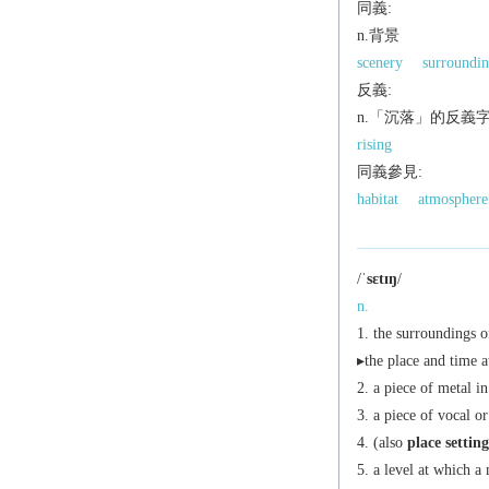
同義:
n.背景
scenery
surroundin
反義:
n.「沉落」的反義
rising
同義參見:
habitat
atmosphere
/
ˈsɛtɪŋ
/
n.
the surroundings o
▸the place and time a
a piece of metal in
a piece of vocal o
(also
place setting
a level at which a