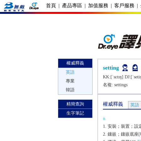
首頁
|
產品專區
|
加值服務
|
客戶服務
|
權威釋義
setting
英語
KK:[ˈsɛtɪŋ] DJ:[ˈsеti
專業
名複:
settings
韓語
權威釋義
精簡查詢
英語
生字筆記
n.
安裝；裝置；設定
鑲嵌；鑲嵌底座[U]