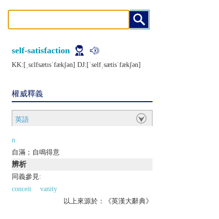
self-satisfaction
KK:[ˌsɛlfsætɪsˈfækʃǝn] DJ:[ˈsеlfˌsætisˈfækʃǝn]
權威釋義
英語
n.
自滿；自鳴得意
辨析
同義參見:
conceit
vanity
以上來源於：《英漢大辭典》