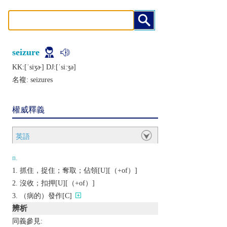
seizure
KK:[ˈsiʒɚ] DJ:[ˈsiːʒǝ]
名複:
seizures
權威釋義
英語
n.
抓住，捉住；奪取；佔領[U][（+of）]
沒收；扣押[U][（+of）]
（病的）發作[C]
辨析
同義參見: