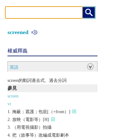
screened
權威釋義
英語
screen的動詞過去式、過去分詞
參見
screen
vt.
掩蔽；遮護；包庇[（+from）]
放映（電影等）[H]
（用電視攝影）拍攝
把（故事等）改編成電影劇本