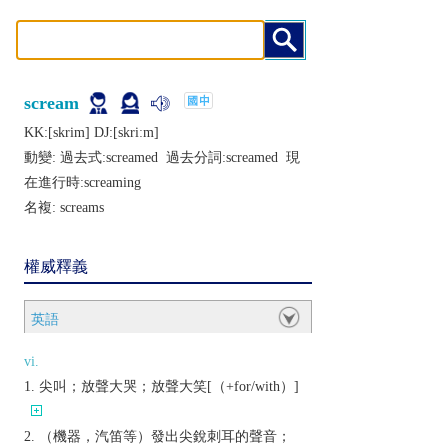
scream
KK:[skrim] DJ:[skriːm]
動變: 過去式:
screamed
過去分詞:
screamed
現
在進行時:
screaming
名複:
screams
權威釋義
英語
vi.
尖叫；放聲大哭；放聲大笑[（+for/with）]
（機器，汽笛等）發出尖銳刺耳的聲音；