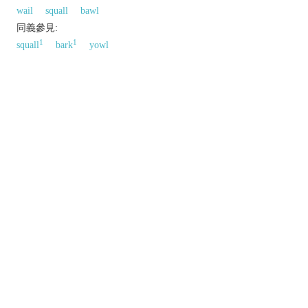
wail
squall
bawl
同義參見:
1
1
squall
bark
yowl
以上來源於：《英漢大辭典》
v.
make a long, loud, piercing cry or sound
expressing extreme emotion or pain.
move very rapidly with or as if with such a
sound.
informal,
dated
turn informer.
n.
a screaming cry or sound.
(
a scream
)
informal
an irresistibly funny
person or thing.
Etymology
ME: origin uncertain; perh. from MDu.
以上來源於：《簡明牛津英語詞典》