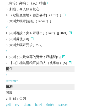
（鳥等）尖鳴；（風）呼嘯
刺眼，令人觸目驚心
（歇斯底里地）強烈要求[（+for）]
大叫大嚷著抗議[（+about）]
vt.
尖叫著說；尖叫著發出[（+out）][+that]
尖叫得使[O8]
大叫大嚷著要求[+to-v]
n.
尖叫；尖銳刺耳的聲音；呼嘯聲[C]
【口】極其滑稽可笑的人（或事物）[S]
衍生
n.
screamer
辨析
同義:
vi.叫喊；尖叫
yell
cry
shout
howl
shriek
screech