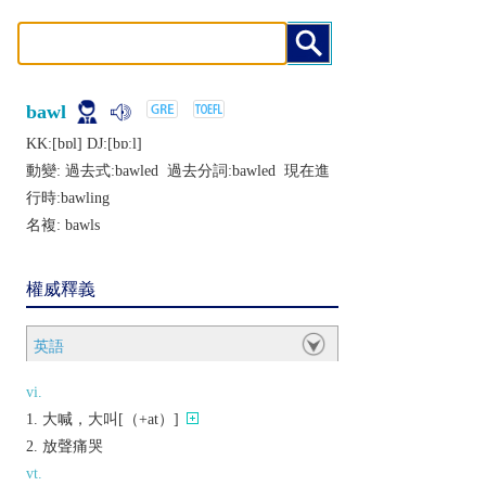
bawl
KK:[bɒl] DJ:[bɒːl]
動變: 過去式:
bawled
過去分詞:
bawled
現在進
行時:
bawling
名複:
bawls
權威釋義
英語
vi.
大喊，大叫[（+at）]
放聲痛哭
vt.