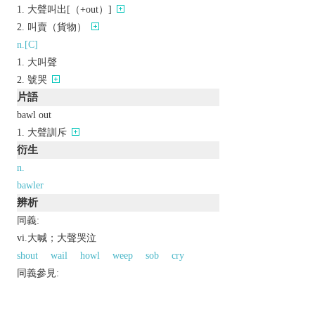
大聲叫出[（+out）]
叫賣（貨物）
n.[C]
大叫聲
號哭
片語
bawl out
大聲訓斥
衍生
n.
bawler
辨析
同義:
vi.大喊；大聲哭泣
shout
wail
howl
weep
sob
cry
同義參見:
1
1
bark
moan
yell
squall
scream
以上來源於：《英漢大辭典》