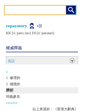
reparatory
KK:[rɪˈpærǝˌtɒrɪ] DJ:[riˈpærǝtǝri]
權威釋義
英語
a.
修理的
補償的
辨析
同義參見:
curative
以上來源於：《英漢大辭典》