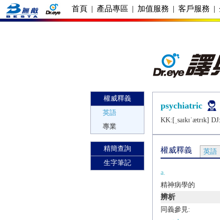
首頁
|
產品專區
|
加值服務
|
客戶服務
|
權威釋義
psychiatric
英語
KK:[ˌsaɪkɪˈætrɪk] DJ:
專業
精簡查詢
權威釋義
英語
生字筆記
a.
精神病學的
辨析
同義參見: