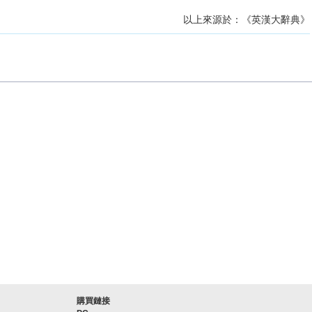
以上來源於：《英漢大辭典》
購買鏈接