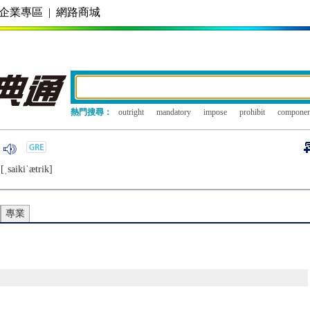
企業專區
|
網路商城
熱門搜尋：
outright
mandatory
impose
prohibit
componen
[ˌsaikiˈætrik]
專業