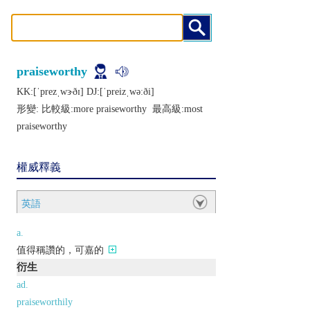
praiseworthy
KK:[ˈprеzˌwɝðɪ] DJ:[ˈprеizˌwǝːði]
形變: 比較級:
more praiseworthy
最高級:
most
praiseworthy
權威釋義
英語
a.
值得稱讚的，可嘉的
衍生
ad.
praiseworthily