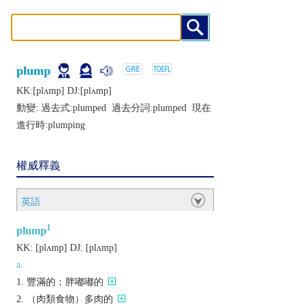
plump
KK:[plʌmp] DJ:[plʌmp]
動變: 過去式:
plumped
過去分詞:
plumped
現在
進行時:
plumping
權威釋義
英語
1
plump
KK:
[plʌmp]
DJ:
[plʌmp]
a.
豐滿的；胖嘟嘟的
（肉類食物）多肉的