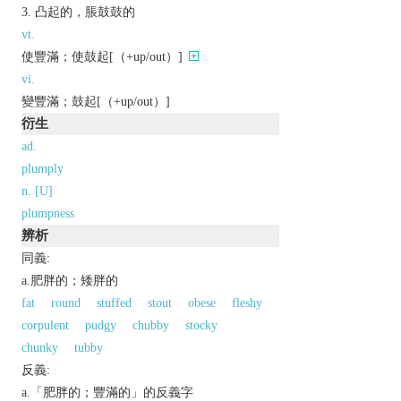
凸起的，脹鼓鼓的
vt.
使豐滿；使鼓起[（+up/out）]
vi.
變豐滿；鼓起[（+up/out）]
衍生
ad.
plumply
n. [U]
plumpness
辨析
同義:
a.肥胖的；矮胖的
fat
round
stuffed
stout
obese
fleshy
corpulent
pudgy
chubby
stocky
chunky
tubby
反義:
a.「肥胖的；豐滿的」的反義字