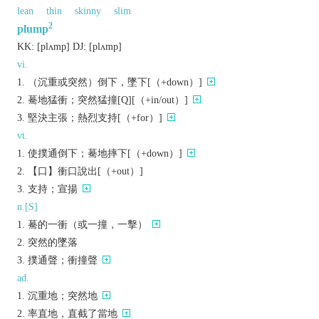
lean
thin
skinny
slim
2
plump
KK:
[plʌmp]
DJ:
[plʌmp]
vi.
（沉重或突然）倒下，墜下[（+down）]
驀地猛衝；突然猛撞[Q][（+in/out）]
堅決主張；熱烈支持[（+for）]
vt.
使撲通倒下；驀地摔下[（+down）]
【口】衝口說出[（+out）]
支持；宣揚
n.[S]
驀的一衝（或一撞，一擊）
突然的墜落
撲通聲；衝撞聲
ad.
沉重地；突然地
率直地，直截了當地