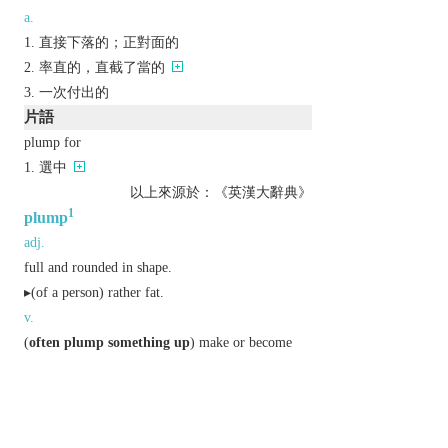
a.
直接下落的；正對面的
率直的，直截了當的
一次付出的
片語
plump for
選中
以上來源於：《英漢大辭典》
1
plump
adj.
full and rounded in shape.
▸(of a person) rather fat.
v.
(
often
plump something up
) make or become
full and round.
Derivative
plumpish
adj.
plumply
adv.