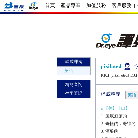
首頁
|
產品專區
|
加值服務
|
客戶服務
|
權威釋義
pixilated
英語
KK:[ˈpɪksḷˌеtɪd] DJ:[
精簡查詢
生字筆記
權威釋義
英語
a.【美】【口】
瘋瘋癲癲的
奇怪的，奇特的
酒醉的