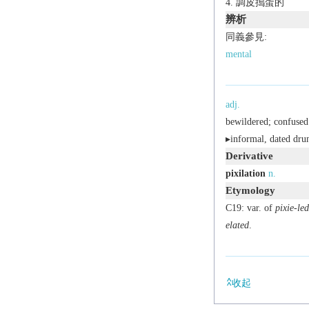
調皮搗蛋的
辨析
同義參見:
mental
adj.
bewildered; confused
▸
informal,
dated
drun
Derivative
pixilation
n.
Etymology
C19: var. of
pixie-led
elated
.
收起