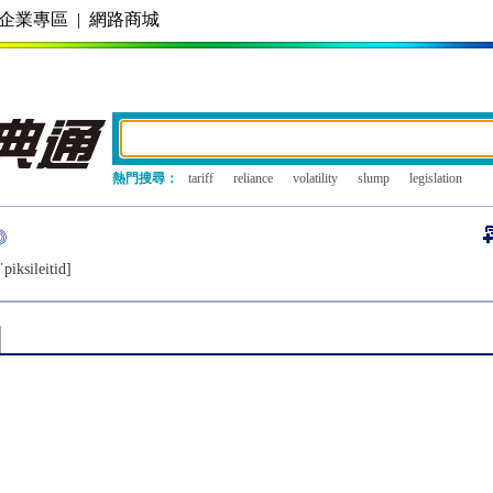
企業專區
|
網路商城
熱門搜尋：
tariff
reliance
volatility
slump
legislation
ˈpiksilеitid]