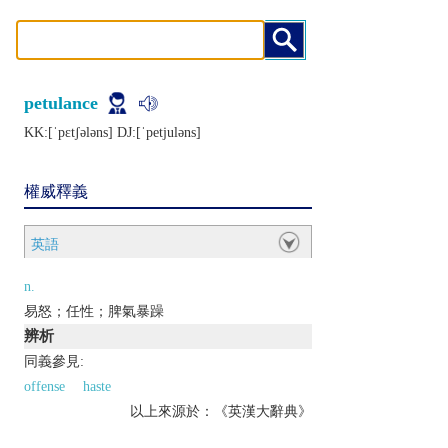
petulance
KK:[ˈpɛtʃǝlǝns] DJ:[ˈpеtjulǝns]
權威釋義
英語
n.
易怒；任性；脾氣暴躁
辨析
同義參見:
offense
haste
以上來源於：《英漢大辭典》