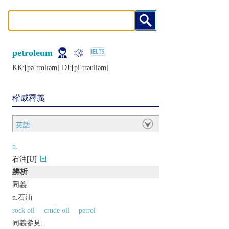
petroleum
KK:[pǝˈtrolɪǝm] DJ:[piˈtrǝuliǝm]
權威釋義
英語
n.
石油[U]
辨析
同義:
n.石油
rock oil
crude oil
petrol
同義參見: