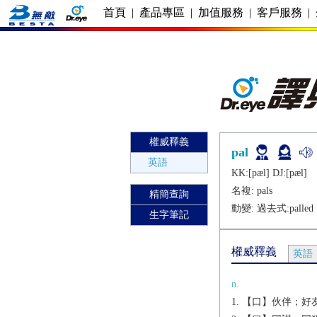
首頁
|
產品專區
|
加值服務
|
客戶服務
|
權威釋義
pal
英語
KK:[pæl] DJ:[pæl]
名複:
pals
精簡查詢
動變: 過去式:
palled
生字筆記
權威釋義
英語
n.
【口】伙伴；好