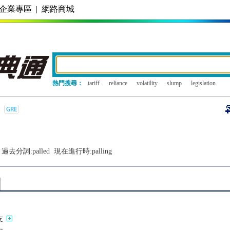
企業專區
|
網路商城
熱門搜尋：
tariff
reliance
volatility
slump
legislation
過去分詞:
palled
現在進行時:
palling
友