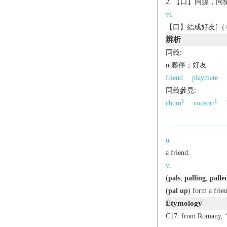
【口】同謀，同
vi.
【口】結成好友[（+w
辨析
同義:
n.夥伴；好友
friend
playmate
同義參見:
1
1
chum
consort
n.
a friend.
v.
(
pals
,
palling
,
palle
(
pal up
) form a frie
Etymology
C17: from Romany, ‘b