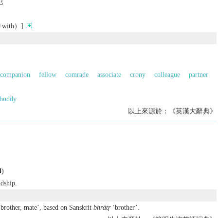
犯
ith）]
companion
fellow
comrade
associate
crony
colleague
partner
buddy
以上來源於：《英漢大辭典》
d
)
ndship.
rother, mate’, based on Sanskrit
bhrātṛ
‘brother’.