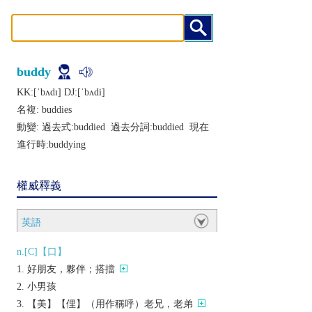
buddy
KK:[ˈbʌdɪ] DJ:[ˈbʌdi]
名複:
buddies
動變: 過去式:
buddied
過去分詞:
buddied
現在
進行時:
buddying
權威釋義
英語
n.[C]【口】
好朋友，夥伴；搭擋
小男孩
【美】【俚】（用作稱呼）老兄，老弟