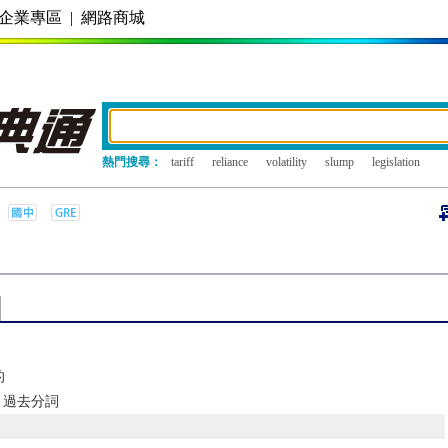
企業專區
|
網路商城
熱門搜尋：
tariff
reliance
volatility
slump
legislation
的
、過去分詞