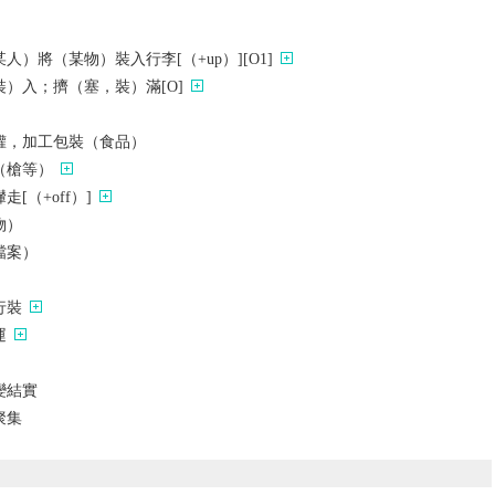
）將（某物）裝入行李[（+up）][O1]
）入；擠（塞，裝）滿[O]
罐，加工包裝（食品）
（槍等）
[（+off）]
物）
檔案）
行裝
運
變結實
聚集