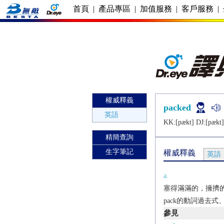
首頁
|
產品專區
|
加值服務
|
客戶服務
|
權威釋義
packed
英語
KK:[pækt] DJ:[pækt]
精簡查詢
生字筆記
權威釋義
英語
a.
塞得滿滿的，擁擠
pack的動詞過去式
參見