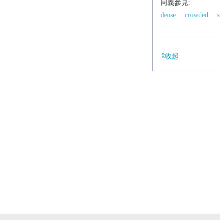
同義參見:
dense
crowded
收起