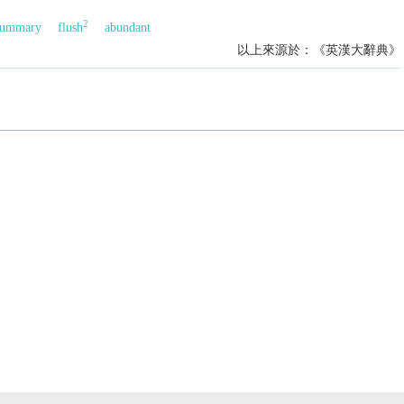
2
summary
flush
abundant
以上來源於：《英漢大辭典》