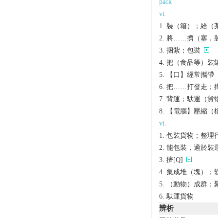
pack
vt.
裝（箱）；給（某人
將……擠（塞，裝
捆紮；包裝
把（食品等）裝
【口】經常攜帶
把……打發走；攆走
背運；馱運（貨
【電腦】壓縮（
vi.
包裝貨物；整理
能包裝，適於裝
擠[Q]
集成堆（塊）；
（動物）成群；
馱運貨物
辨析