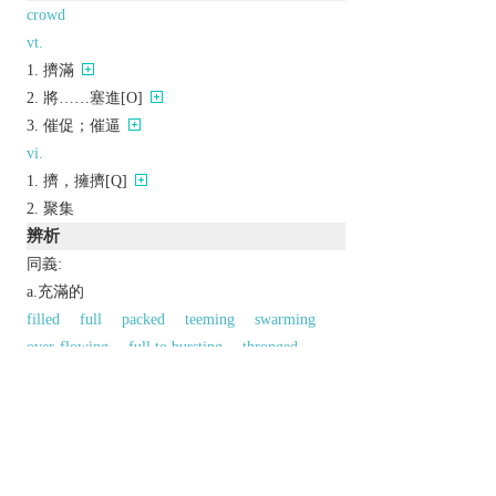
crowd
vt.
擠滿
將……塞進[O]
催促；催逼
vi.
擠，擁擠[Q]
聚集
辨析
同義:
a.充滿的
filled
full
packed
teeming
swarming
over-flowing
full to bursting
thronged
congested
massed
a.擁擠的
close
tight
squeezed in
pressed together
jammed
compact
thick
solid
squeezed
together
crushed