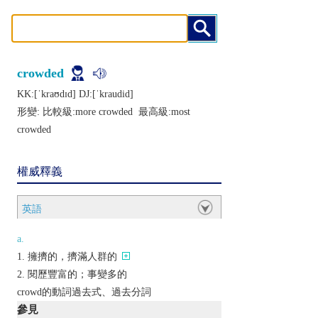
crowded
KK:[ˈkraʊdɪd] DJ:[ˈkraudid]
形變: 比較級:
more crowded
最高級:
most
crowded
權威釋義
英語
a.
擁擠的，擠滿人群的
閱歷豐富的；事變多的
crowd的動詞過去式、過去分詞
參見