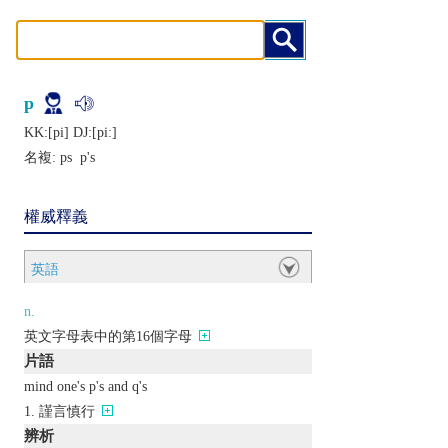
p
KK:[pi] DJ:[piː]
名複:
ps
p's
權威釋義
英語
n.
英文字母表中的第16個字母
片語
mind one's p's and q's
謹言慎行
辨析