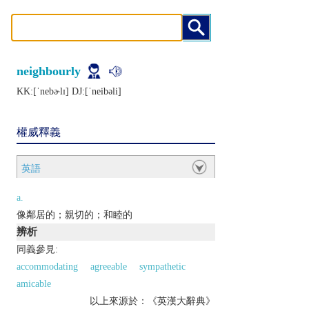
neighbourly
KK:[ˈnеbɚlɪ] DJ:[ˈnеibǝli]
權威釋義
英語
a.
像鄰居的；親切的；和睦的
辨析
同義參見:
accommodating
agreeable
sympathetic
amicable
以上來源於：《英漢大辭典》