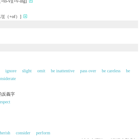
-v][+v-ing]
[（+of）]
ignore
slight
omit
be inattentive
pass over
be careless
be
nsiderate
的反義字
espect
herish
consider
perform