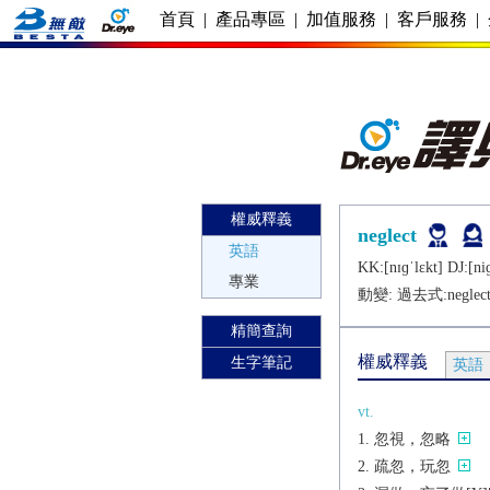
首頁
|
產品專區
|
加值服務
|
客戶服務
|
權威釋義
neglect
英語
KK:[nɪɡˈlɛkt] DJ:[niɡ
專業
動變: 過去式:
neglec
精簡查詢
權威釋義
生字筆記
英語
vt.
忽視，忽略
疏忽，玩忽