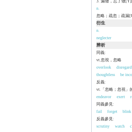
漏做，忘了做[Y][+to
n.
忽略；疏忽；疏漏[U]
衍生
n.
neglecter
辨析
同義:
vt.忽視，忽略
overlook
disregard
thoughtless
be inco
反義:
vt.「忽略；忽視」
endeavor
exert
r
同義參見:
fail
forget
blink
反義參見:
scrutiny
watch
c