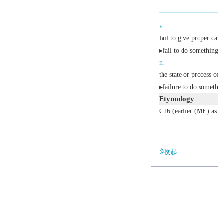
v.
fail to give proper ca
▸fail to do something
n.
the state or process o
▸failure to do someth
Etymology
C16 (earlier (ME) a
收起