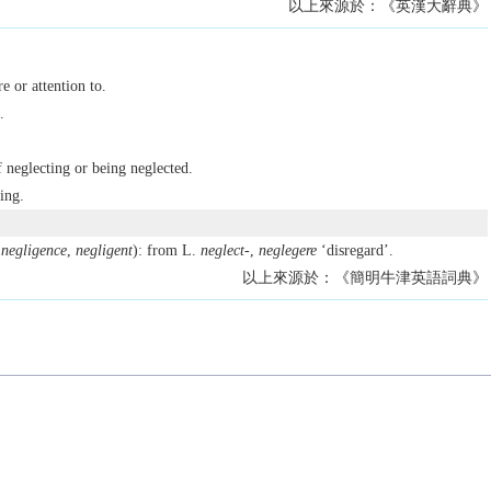
以上來源於：《英漢大辭典》
re or attention to.
.
f neglecting or being neglected.
ing.
s
negligence
,
negligent
): from L.
neglect-
,
neglegere
‘disregard’.
以上來源於：《簡明牛津英語詞典》