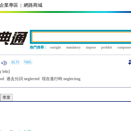
企業專區
|
網路商城
熱門搜尋：
outright
mandatory
impose
prohibit
componen
ˈlеkt]
ted
過去分詞:
neglected
現在進行時:
neglecting
專業