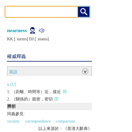
nearness
KK:[ˈnɪrnɪs] DJ:[ˈniǝnis]
權威釋義
英語
n.[U]
（距離、時間等）近，接近
（關係的）親密，密切
辨析
同義參見:
vicinity
correspondence
comparison
以上來源於：《英漢大辭典》