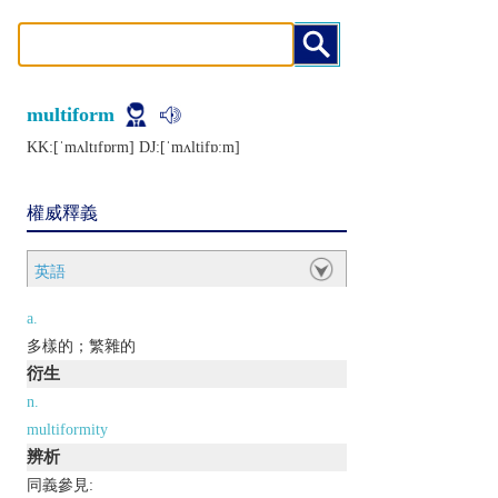
multiform
KK:[ˈmʌltɪfɒrm] DJ:[ˈmʌltifɒːm]
權威釋義
英語
a.
多樣的；繁雜的
衍生
n.
multiformity
辨析
同義參見: