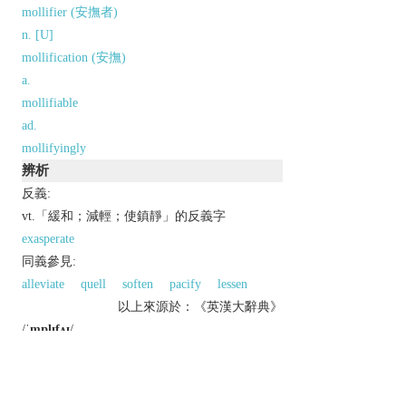
mollifier (安撫者)
n. [U]
mollification (安撫)
a.
mollifiable
ad.
mollifyingly
辨析
反義:
vt.「緩和；減輕；使鎮靜」的反義字
exasperate
同義參見:
alleviate
quell
soften
pacify
lessen
以上來源於：《英漢大辭典》
/
ˈmɒlɪfʌɪ
/
v.
(
mollifies
,
mollifying
,
mollified
)
appease the anger or anxiety of.