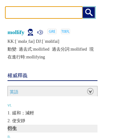
mollify
KK:[ˈmɑlǝˌfaɪ] DJ:[ˈmɒlifai]
動變: 過去式:
mollified
過去分詞:
mollified
現
在進行時:
mollifying
權威釋義
英語
vt.
緩和；減輕
使安靜
衍生
n.