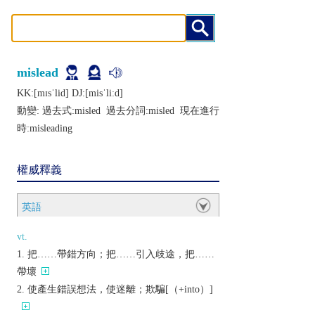
mislead
KK:[mɪsˈlid] DJ:[misˈliːd]
動變: 過去式:
misled
過去分詞:
misled
現在進行
時:
misleading
權威釋義
英語
vt.
把……帶錯方向；把……引入歧途，把……
帶壞
使產生錯誤想法，使迷離；欺騙[（+into）]