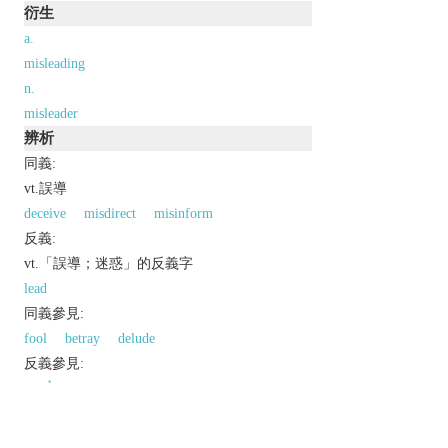
衍生
a.
misleading
n.
misleader
辨析
同義:
vt.誤導
deceive
misdirect
misinform
反義:
vt.「誤導；迷惑」的反義字
lead
同義參見:
fool
betray
delude
反義參見:
1
lead
以上來源於：《英漢大辭典》
v.