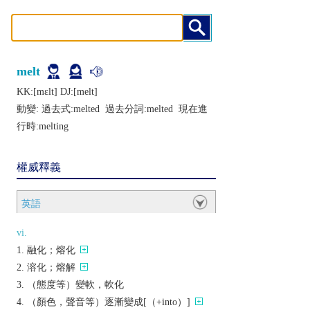
melt
KK:[mɛlt] DJ:[mеlt]
動變: 過去式:
melted
過去分詞:
melted
現在進
行時:
melting
權威釋義
英語
vi.
融化；熔化
溶化；熔解
（態度等）變軟，軟化
（顏色，聲音等）逐漸變成[（+into）]