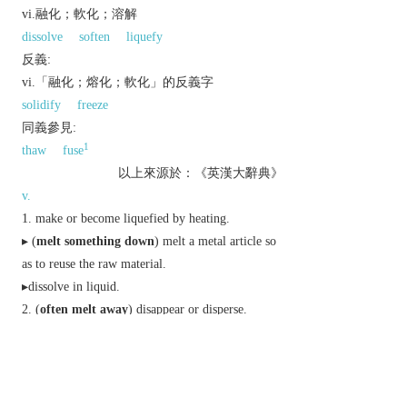
vi.融化；軟化；溶解
dissolve
soften
liquefy
反義:
vi.「融化；熔化；軟化」的反義字
solidify
freeze
同義參見:
1
thaw
fuse
以上來源於：《英漢大辭典》
v.
make or become liquefied by heating.
▸ (
melt something down
) melt a metal article so
as to reuse the raw material.
▸dissolve in liquid.
(
often
melt away
) disappear or disperse.
▸ (
melt into
) change or merge imperceptibly into
(another form or state).
become or make more tender or loving.
n.