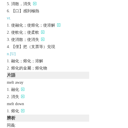
消散，消失
【口】感到極熱
vt.
使融化；使熔化；使溶解
使軟化；使柔軟
使消散；使消失
【俚】把（支票等）兌現
n.[U]
融化；熔化；溶解
熔化的金屬；熔化物
片語
melt away
融化
消失
melt down
熔化
辨析
同義: