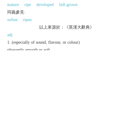
mature
ripe
developed
full-grown
同義參見:
soften
ripen
以上來源於：《英漢大辭典》
adj.
(especially of sound, flavour, or colour)
pleasantly smooth or soft.
▸
archaic
(of fruit) ripe, sweet, and juicy.
(of a person's character) softened by maturity or
experience.
▸relaxed and good-humoured.
(of earth) rich and loamy.
v.
make or become mellow.
▸ (
mellow out
)
informal
relax and enjoy oneself.
Derivative
mellowly
adv.
mellowness
n.