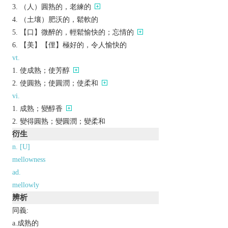
（人）圓熟的，老練的
（土壤）肥沃的，鬆軟的
【口】微醉的，輕鬆愉快的；忘情的
【美】【俚】極好的，令人愉快的
vt.
使成熟；使芳醇
使圓熟；使圓潤；使柔和
vi.
成熟；變醇香
變得圓熟；變圓潤；變柔和
衍生
n. [U]
mellowness
ad.
mellowly
辨析
同義:
a.成熟的