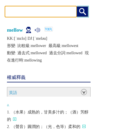
mellow
KK:[ˈmɛlo] DJ:[ˈmеlǝu]
形變: 比較級:
mellower
最高級:
mellowest
動變: 過去式:
mellowed
過去分詞:
mellowed
現
在進行時:
mellowing
權威釋義
英語
a.
（水果）成熟的，甘美多汁的；（酒）芳醇
的
（聲音）圓潤的；（光，色等）柔和的