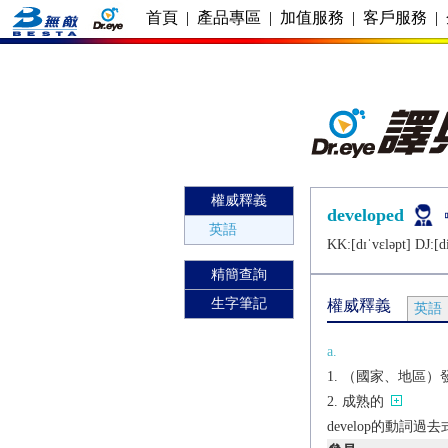
首頁
|
產品專區
|
加值服務
|
客戶服務
|
權威釋義
developed
英語
KK:[dɪˈvɛlǝpt] DJ:[di
精簡查詢
生字筆記
權威釋義
英語
a.
（國家、地區）
成熟的
develop的動詞過