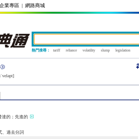
企業專區
|
網路商城
熱門搜尋：
tariff
reliance
volatility
slump
legislation
ˈvеlǝpt]
發達的；先進的
去式、過去分詞