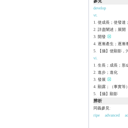
參見
develop
vt.
使成長；使發達
詳盡闡述；展開
開發
逐漸產生；逐漸
【攝】使顯影，
vi.
生長；成長；形
進步；進化
發展
顯露；（事實等
【攝】顯影
辨析
同義參見:
ripe
advanced
ad