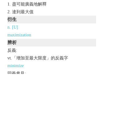
盡可能廣義地解釋
達到最大值
衍生
n. [U]
maximization
辨析
反義:
vt.「增加至最大限度」的反義字
minimize
同義參見:
aggrandize
以上來源於：《英漢大辭典》
v.
make as large or great as possible.
make the best use of.
Derivative
maximization
n.
maximizer
n.