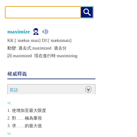
maximize
KK:[ˈmæksǝˌmaɪz] DJ:[ˈmæksimaiz]
動變: 過去式:
maximized
過去分
詞:
maximized
現在進行時:
maximizing
權威釋義
英語
vt.
使增加至最大限度
對……極為重視
求……的最大值
vi.