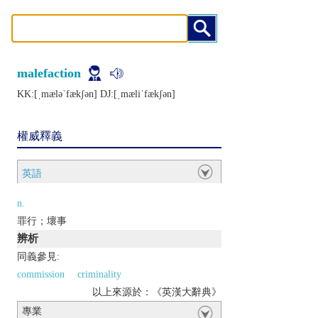
malefaction
KK:[ˌmælǝˈfækʃǝn] DJ:[ˌmæliˈfækʃǝn]
權威釋義
英語
n.
罪行；壞事
辨析
同義參見:
commission
criminality
以上來源於：《英漢大辭典》
專業