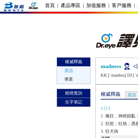
首頁
|
產品專區
|
加值服務
|
客戶服務
|
權威釋義
madness
英語
KK:[ˈmædnɪs] DJ:[ˈ
專業
精簡查詢
權威釋義
英語
生字筆記
n.[U]
瘋狂，神經錯亂
狂怒；狂熱；愚
狂犬病