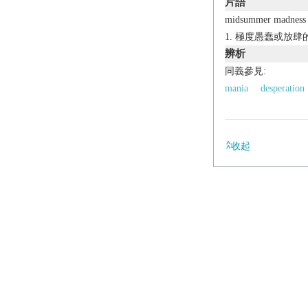
片語
midsummer madness
極度愚蠢或放肆
辨析
同義參見:
mania
desperation
收起