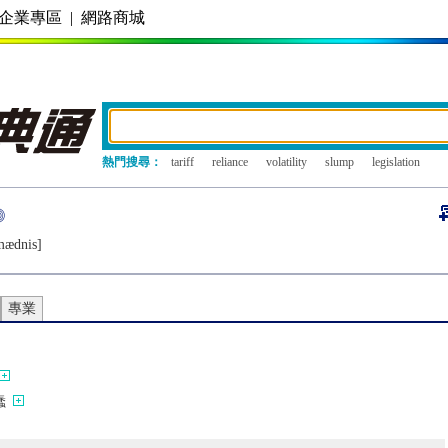
企業專區
|
網路商城
熱門搜尋：
tariff
reliance
volatility
slump
legislation
mædnis]
專業
蠢