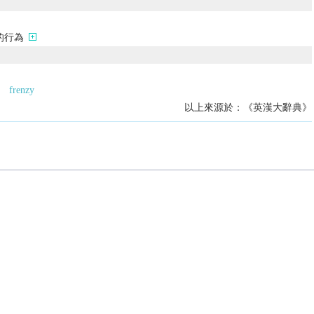
的行為
frenzy
以上來源於：《英漢大辭典》