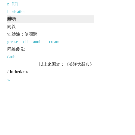
n. [U]
lubrication
辨析
同義:
vi.塗油；使潤滑
grease
oil
anoint
cream
同義參見:
daub
以上來源於：《英漢大辭典》
/
ˈluːbrɪkeɪt
/
v.
apply oil or grease to (an engine or component)
to minimize friction.
informal
make convivial with alcohol.
Derivative
lubrication
n.
lubricator
n.
Etymology