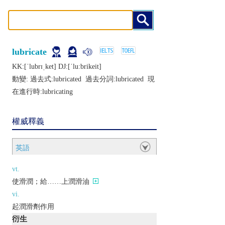
lubricate
KK:[ˈlubrɪˌkеt] DJ:[ˈluːbrikеit]
動變: 過去式:
lubricated
過去分詞:
lubricated
現
在進行時:
lubricating
權威釋義
英語
vt.
使滑潤；給……上潤滑油
vi.
起潤滑劑作用
衍生