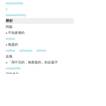
inexhaustibly
n.
inexhaustibility
辨析
同義:
a.不知疲倦的
tireless
a.無盡的
endless
unlimited
infinite
反義:
a.「用不完的，無窮盡的」的反義字
exhaustible
同義參見:
abundant
abounding
以上來源於：《英漢大辭典》
adj.
(of a supply) never ending; incapable of being
used up.