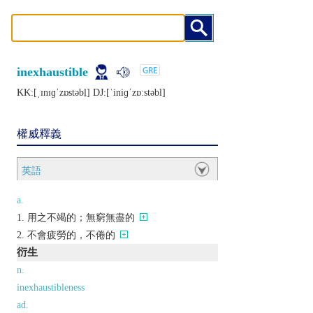
inexhaustible
KK:[ˌɪnɪɡˈzɒstǝbḷ] DJ:[ˈiniɡˈzɒːstǝbl]
權威釋義
英語
a.
用之不竭的；無窮無盡的
不會疲勞的，不倦的
衍生
n.
inexhaustibleness
ad.