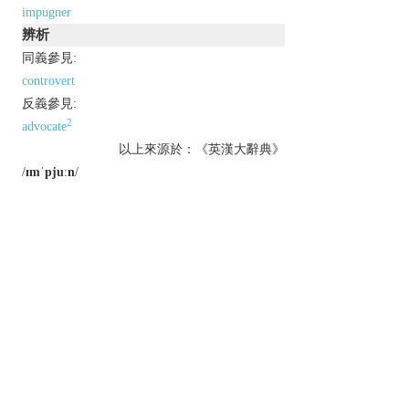
impugner
辨析
同義參見:
controvert
反義參見:
2
advocate
以上來源於：《英漢大辭典》
/
ɪmˈpjuːn
/
v.
dispute the truth, validity, or honesty of (a
statement or motive).
Derivative
impugnable
adj.
impugnment
n.
Etymology
ME: from L.
impugnare
‘assail’.
以上來源於：《簡明牛津英語詞典》