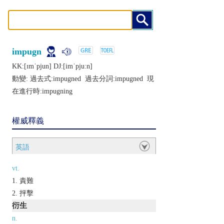
impugn
KK:[ɪmˈpjun] DJ:[imˈpjuːn]
動變: 過去式:
impugned
過去分詞:
impugned
現
在進行時:
impugning
權威釋義
英語
vt.
責難
抨擊
衍生
n.