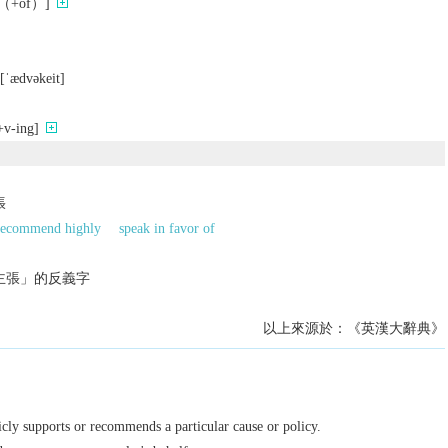
+of）]
[ˈædvǝkеit]
ing]
張
recommend highly
speak in favor of
；主張」的反義字
以上來源於：《英漢大辭典》
cly supports or recommends a particular cause or policy.