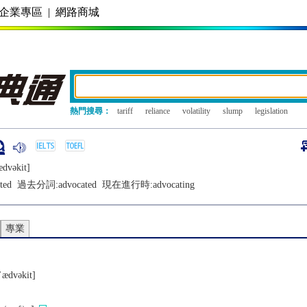
企業專區
|
網路商城
熱門搜尋：
tariff
reliance
volatility
slump
legislation
ædvǝkit]
ted
過去分詞:
advocated
現在進行時:
advocating
專業
ˈædvǝkit]