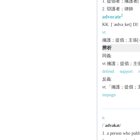
提倡者；擁護者[（
辯護者；律師
2
advocate
KK:
[ˈædvǝˌkеt]
DJ:
vt.
擁護；提倡；主張[+v-
辨析
同義:
vt.擁護；提倡；主
defend
support
反義:
vt.「擁護；提倡
impugn
n.
/
ˈadvəkət
/
a person who publi