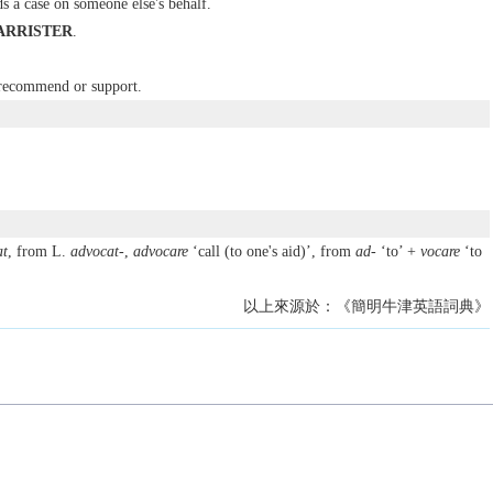
s a case on someone else's behalf.
ARRISTER
.
 recommend or support.
at
, from L.
advocat-
,
advocare
‘call (to one's aid)’, from
ad-
‘to’ +
vocare
‘to
以上來源於：《簡明牛津英語詞典》