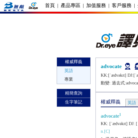
首頁
|
產品專區
|
加值服務
|
客戶服務
|
權威釋義
advocate
英語
KK:[ˈædvǝkɪt] DJ:[ˈ
專業
動變: 過去式:
advoca
精簡查詢
權威釋義
生字筆記
英語
1
advocate
KK:
[ˈædvǝkɪt]
DJ:
[
n.[C]