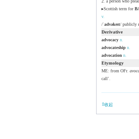
a person who plead
▸Scottish term for
B
v.
/
ˈadvəkeɪt
/ publicly
Derivative
advocacy
n.
advocateship
n.
advocation
n.
Etymology
ME: from OFr.
avoc
call’.
收起