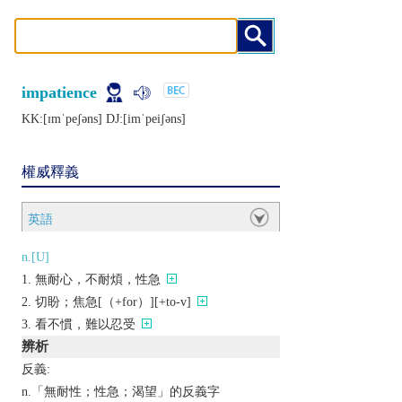
impatience
KK:[ɪmˈpеʃǝns] DJ:[imˈpеiʃǝns]
權威釋義
英語
n.[U]
無耐心，不耐煩，性急
切盼；焦急[（+for）][+to-v]
看不慣，難以忍受
辨析
反義:
n.「無耐性；性急；渴望」的反義字