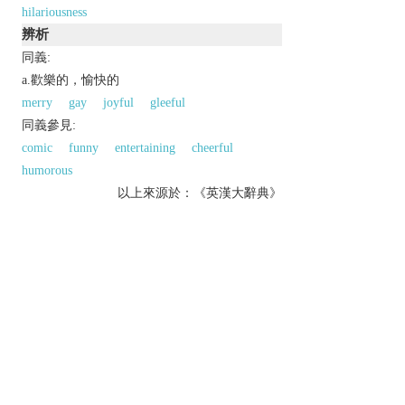
hilariousness
辨析
同義:
a.歡樂的，愉快的
merry
gay
joyful
gleeful
同義參見:
comic
funny
entertaining
cheerful
humorous
以上來源於：《英漢大辭典》
/
hɪˈlɛːrɪəs
/
adj.
extremely amusing.
Derivative
hilariously
adv.
Etymology
C19 (earlier (ME) as
HILARITY
): from L.
hilaris
(from Gk
hilaros
‘cheerful’) +
-OUS
.
以上來源於：《簡明牛津英語詞典》