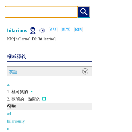
hilarious
KK:[hɪˈlɛrɪǝs] DJ:[hiˈlɛǝriǝs]
權威釋義
英語
a.
極可笑的
歡鬧的，熱鬧的
衍生
ad.
hilariously
n.