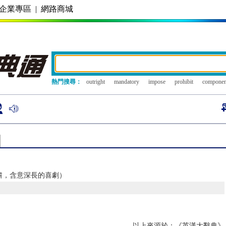
企業專區
|
網路商城
熱門搜尋：
outright
mandatory
impose
prohibit
componen
肅，含意深長的喜劇）
以上來源於：《英漢大辭典》