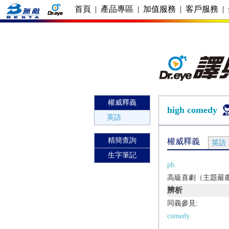
首頁
|
產品專區
|
加值服務
|
客戶服務
|
權威釋義
high comedy
英語
精簡查詢
權威釋義
英語
生字筆記
ph.
高級喜劇（主題嚴
辨析
同義參見:
comedy