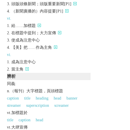
頭版頭條新聞；頭版重要新聞[P1]
（新聞廣播的）內容提要[P1]
vt.
給……加標題
在標題中提到；大力宣傳
使成為注意中心
【美】把……作為主角
vi.
成為注意中心
當主角
辨析
同義:
n.（報刊）大字標題，頁頭標題
caption
title
heading
head
banner
streamer
superscription
screamer
vt.加標題於
title
caption
head
vt.大肆宣傳