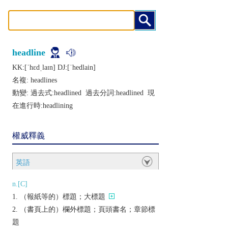
headline
KK:[ˈhɛdˌlaɪn] DJ:[ˈhеdlain]
名複:
headlines
動變: 過去式:
headlined
過去分詞:
headlined
現
在進行時:
headlining
權威釋義
英語
n.[C]
（報紙等的）標題；大標題
（書頁上的）欄外標題；頁頭書名；章節標
題