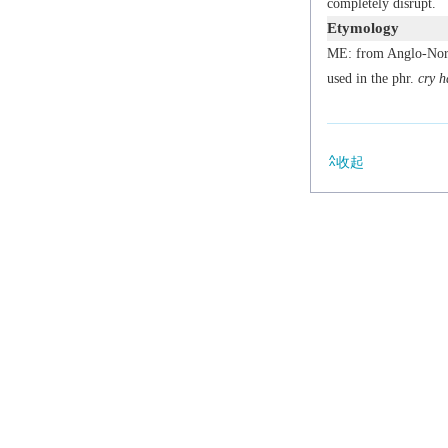
completely disrupt.
Etymology
ME: from Anglo-No
used in the phr.
cry h
收起