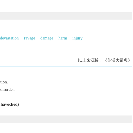
廢
devastation
ravage
damage
harm
injury
以上來源於：《英漢大辭典》
tion.
disorder.
,
havocked
)