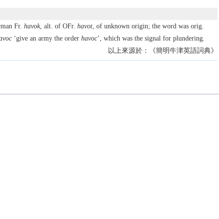
rman Fr.
havok
, alt. of OFr.
havot
, of unknown origin; the word was orig.
avoc
‘give an army the order
havoc
’, which was the signal for plundering.
以上來源於：《簡明牛津英語詞典》