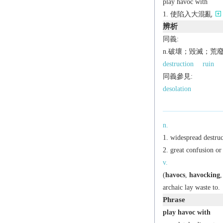
play havoc with
使陷入大混亂
辨析
同義:
n.破壞；毀滅；荒
destruction
ruin
同義參見:
desolation
n.
widespread destruc
great confusion or 
v.
(
havocs
,
havocking
archaic
lay waste to.
Phrase
play havoc with