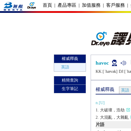
首頁
|
產品專區
|
加值服務
|
客戶服務
|
權威釋義
havoc
英語
KK:[ˈhævǝk] DJ:[ˈh
精簡查詢
生字筆記
權威釋義
英語
n.[U]
大破壞，浩劫
大混亂，大雜亂
片語