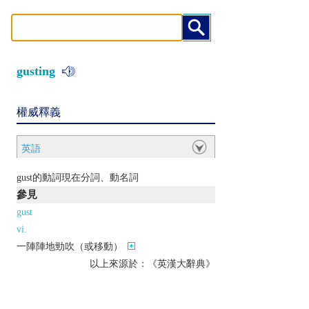
gusting
權威釋義
英語
gust的動詞現在分詞、動名詞
參見
gust
vi.
一陣陣地勁吹（或移動）
以上來源於：《英漢大辭典》