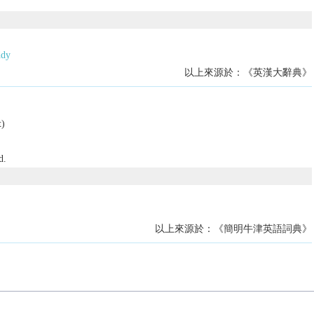
dy
以上來源於：《英漢大辭典》
t
)
d.
以上來源於：《簡明牛津英語詞典》