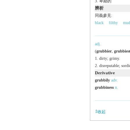
卑鄙的
辨析
同義參見:
black
filthy
mud
adj.
(
grubbier
,
grubbies
dirty; grimy.
disreputable; sordi
Derivative
grubbily
adv.
grubbiness
n.
收起