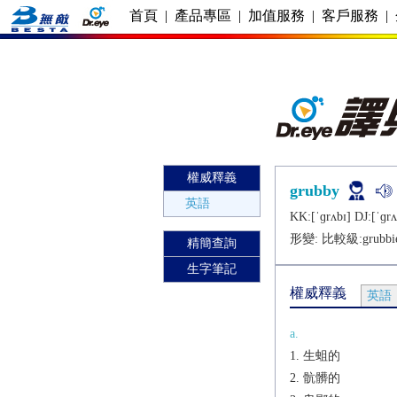
首頁
|
產品專區
|
加值服務
|
客戶服務
|
權威釋義
grubby
英語
KK:[ˈɡrʌbɪ] DJ:[ˈɡrʌ
形變: 比較級:
grubbi
精簡查詢
生字筆記
權威釋義
英語
a.
生蛆的
骯髒的