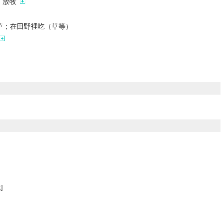
；放牧
草；在田野裡吃（草等）
z]