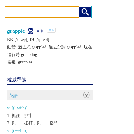
grapple
KK:[ˈɡræpḷ] DJ:[ˈɡræpl]
動變: 過去式:
grappled
過去分詞:
grappled
現在
進行時:
grappling
名複:
grapples
權威釋義
英語
vt.[(+with)]
抓住，抓牢
與……扭打，與……格鬥
vi.[(+with)]