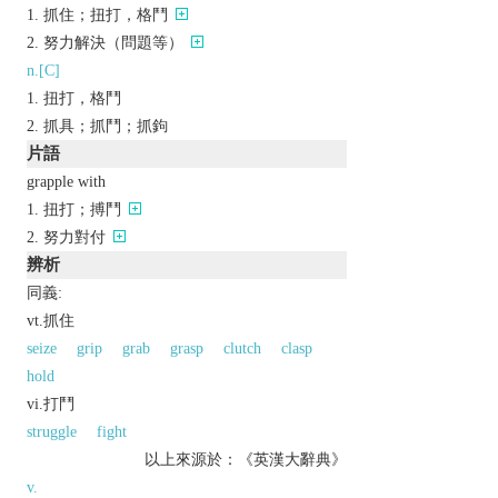
抓住；扭打，格鬥
努力解決（問題等）
n.[C]
扭打，格鬥
抓具；抓鬥；抓鉤
片語
grapple with
扭打；搏鬥
努力對付
辨析
同義:
vt.抓住
seize
grip
grab
grasp
clutch
clasp
hold
vi.打鬥
struggle
fight
以上來源於：《英漢大辭典》
v.