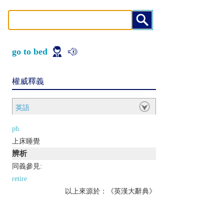
go to bed
權威釋義
英語
ph.
上床睡覺
辨析
同義參見:
retire
以上來源於：《英漢大辭典》