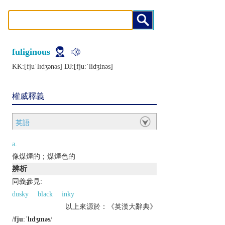
fuliginous
KK:[fjuˈlɪdʒǝnǝs] DJ:[fjuːˈlidʒinǝs]
權威釋義
英語
a.
像煤煙的；煤煙色的
辨析
同義參見:
dusky
black
inky
以上來源於：《英漢大辭典》
/
fjuːˈlɪdʒɪnəs
/