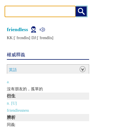
friendless
KK:[ˈfrɛndlɪs] DJ:[ˈfrеndlis]
權威釋義
英語
a.
沒有朋友的，孤單的
衍生
n. [U]
friendlessness
辨析
同義: