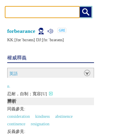
forbearance
KK:[fɒrˈbɛrǝns] DJ:[fɒːˈbɛǝrǝns]
權威釋義
英語
n.
忍耐，自制；寬容[U]
辨析
同義參見:
consideration
kindness
abstinence
continence
resignation
反義參見: