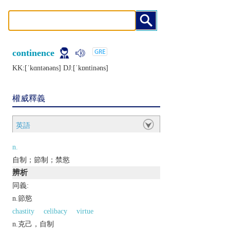
continence
KK:[ˈkɑntǝnǝns] DJ:[ˈkɒntinǝns]
權威釋義
英語
n.
自制；節制；禁慾
辨析
同義:
n.節慾
chastity
celibacy
virtue
n.克己，自制