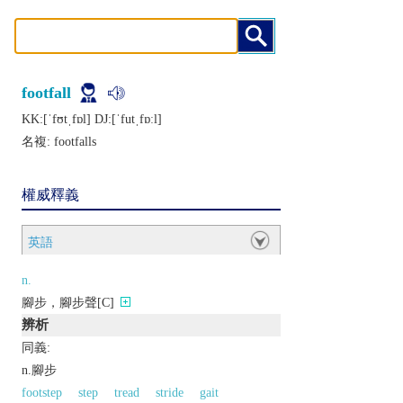
footfall
KK:[ˈfʊtˌfɒl] DJ:[ˈfutˌfɒːl]
名複:
footfalls
權威釋義
英語
n.
腳步，腳步聲[C]
辨析
同義:
n.腳步
footstep
step
tread
stride
gait