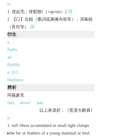
vt.
使起毛；使鬆散[（+up/out）]
【口】念錯（臺詞或廣播內容等）；演奏錯
（音符等）
衍生
a.
fluffy
ad.
fluffily
n. [U]
fluffiness
辨析
同義參見:
2
fuzz
down
hair
以上來源於：《英漢大辭典》
n.
soft fibres accumulated in small light clumps.
▸the fur or feathers of a young mammal or bird.