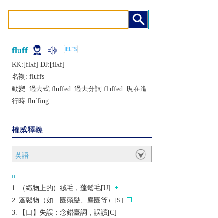
fluff
KK:[flʌf] DJ:[flʌf]
名複:
fluffs
動變: 過去式:
fluffed
過去分詞:
fluffed
現在進
行時:
fluffing
權威釋義
英語
n.
（織物上的）絨毛，蓬鬆毛[U]
蓬鬆物（如一團頭髮、塵團等）[S]
【口】失誤；念錯臺詞，誤讀[C]